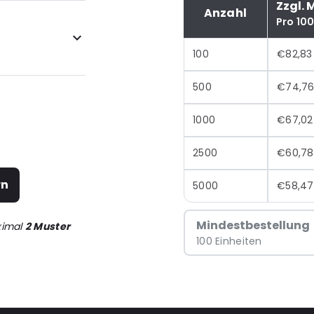
Zzgl. 
Anzahl
Pro 10
100
€82,83
500
€74,7
1000
€67,02
2500
€60,78
rn
5000
€58,47
Mindestbestellung
ximal
2 Muster
100 Einheiten