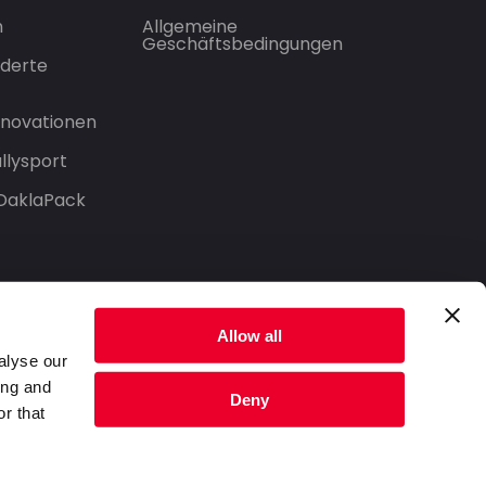
n
Allgemeine
Geschäftsbedingungen
derte
Innovationen
llysport
 DaklaPack
Allow all
alyse our
ing and
Deny
r that
Datenschutzerklärung
Nutzungsbedingungen