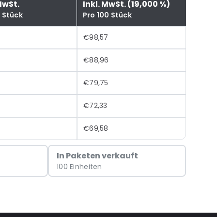
MwSt.
Inkl. MwSt. (19,000 %)
0 Stück
Pro 100 Stück
€98,57
6
€88,96
€79,75
€72,33
€69,58
In Paketen verkauft
100 Einheiten