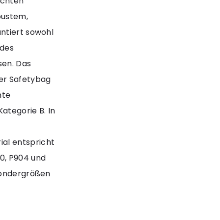
ichten
bustem,
ntiert sowohl
 des
sen. Das
Der Safetybag
hte
ategorie B. In
al entspricht
0, P904 und
 Sondergrößen