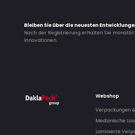
P650: Ja
UN3373: Ja
Bleiben Sie über die neuesten Entwicklung
Air Transport: Ja
Nach der Registrierung erhalten Sie monatli
Letter post: Ja
Innovationen.
Road Transport: Ja
Bestell-ID: 460900
Webshop
Verpackungen 
Medizinische Lö
Laminierte Ver