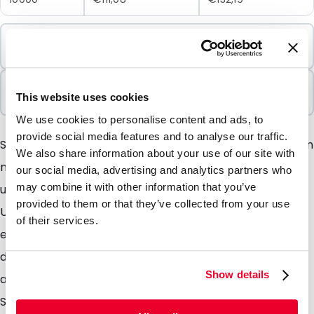
Mindestbestellung
100 Einheiten
In Paketen verkauft
This website uses cookies
100 Einheiten
We use cookies to personalise content and ads, to
provide social media features and to analyse our traffic.
Sind Sie auf der Suche nach extra stabilen Umschlägen
We also share information about your use of our site with
mit einer besonderen matten Ausstrahlung, dann sind
our social media, advertising and analytics partners who
may combine it with other information that you’ve
unsere Silkbags überaus geeignet. Diese matten
provided to them or that they’ve collected from your use
Umschläge geben Ihrer Aussendung einen
of their services.
einzigartigen Charakter. Dieser wird noch verstärkt
durch die Verwendung der Neu im Sortiment
Show details
aufgenommen Farben wie z. B. silber und koblat blau.
Silkbags sind stabile Umschläge mit einer matten