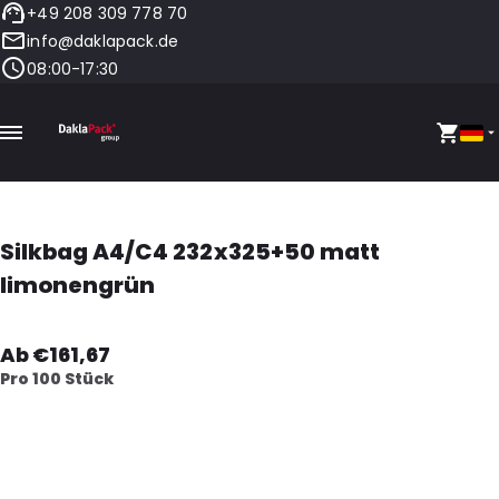
+49 208 309 778 70
info@daklapack.de
08:00-17:30
Silkbag A4/C4 232x325+50 matt
limonengrün
Ab €161,67
Pro 100 Stück