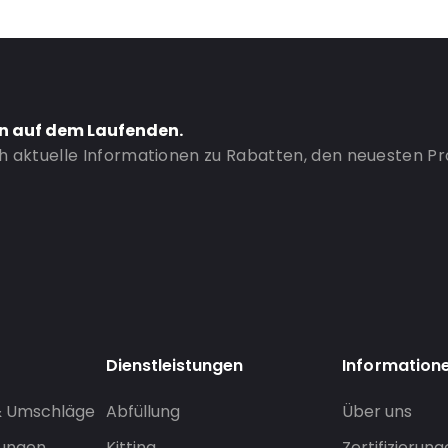
en auf dem Laufenden.
ch aktuelle Informationen zu Rabatten, den neuesten P
Dienstleistungen
Information
& Umschläge
Abfüllung
Über uns
sungen
Kitting
Zertifizierun