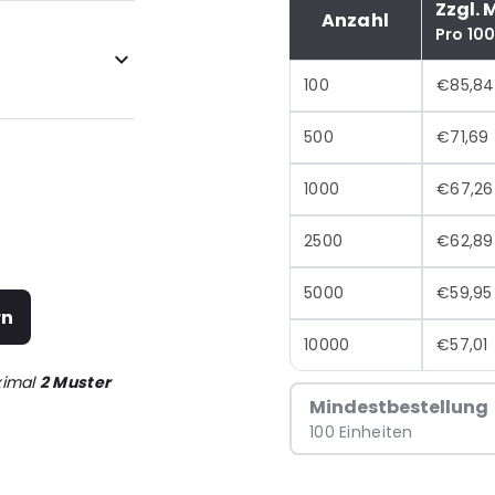
Zzgl. 
Anzahl
Pro 10
100
€85,84
500
€71,69
1000
€67,26
2500
€62,89
5000
€59,95
rn
10000
€57,01
ximal
2 Muster
Mindestbestellung
100 Einheiten