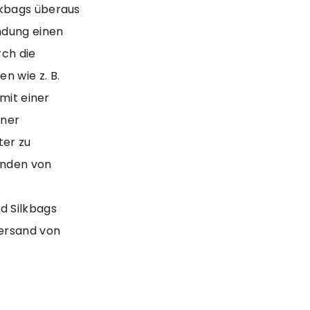
lkbags überaus
ndung einen
rch die
 wie z. B.
mit einer
iner
er zu
senden von
d Silkbags
Versand von