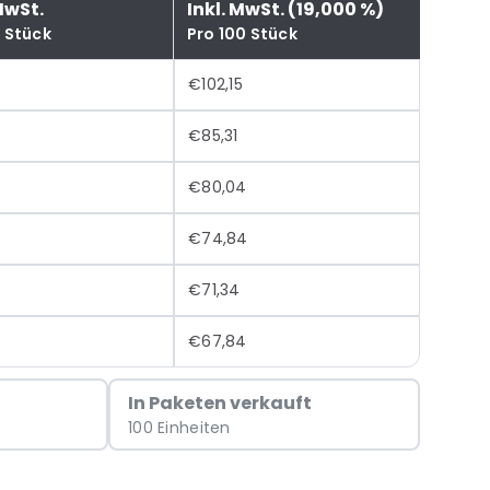
MwSt.
Inkl. MwSt. (19,000 %)
0 Stück
Pro 100 Stück
€102,15
€85,31
€80,04
€74,84
€71,34
€67,84
In Paketen verkauft
100 Einheiten