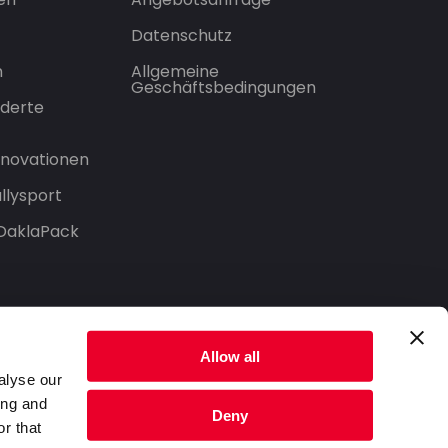
Datenschutz
n
Allgemeine
Geschäftsbedingungen
derte
Innovationen
llysport
 DaklaPack
Allow all
alyse our
ing and
Deny
r that