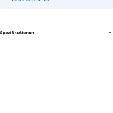
kontaktieren Sie uns.
Spezifikationen
Internal Length: 165
Internal Width: 224
Internal Height: 224
External Length: 165
External Width: 240
Primary Colour: Petrol
Transparency: Undurchsichtig
Material: MATTBOPP/VMPET/LDPE
Thickness: 102 µm