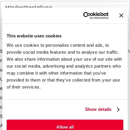
Mindestbestellung
100 Einheiten
In Paketen verkauft
100 Einheiten
This website uses cookies
We use cookies to personalise content and ads, to
Sind Sie auf der Suche nach extra stabilen Umschlägen
provide social media features and to analyse our traffic.
We also share information about your use of our site with
mit einer besonderen matten Ausstrahlung, dann sind
our social media, advertising and analytics partners who
unsere Silkbags überaus geeignet. Diese matten
may combine it with other information that you’ve
Umschläge geben Ihrer Aussendung einen
provided to them or that they’ve collected from your use
of their services.
einzigartigen Charakter. Dieser wird noch verstärkt
durch die Verwendung der Neu im Sortiment
aufgenommen Farben wie z. B. silber und koblat blau.
Show details
Silkbags sind stabile Umschläge mit einer matten
Ausstrahlung. Sie sind dadurch sehr geeignet einer
Allow all