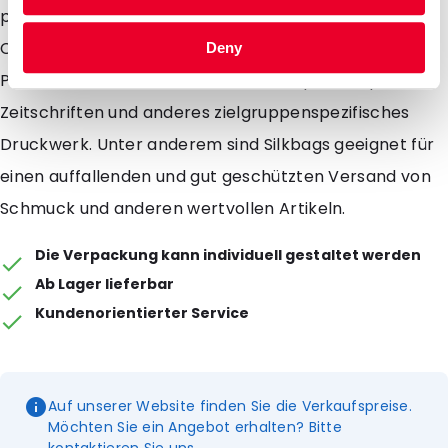
promotionellen Aussendung einen besonderen
Charakter zu verleihen z. B. Mailings für kosmetische
Deny
Produkte, versenden von Probeexemplaren spezieller
Zeitschriften und anderes zielgruppenspezifisches
Druckwerk. Unter anderem sind Silkbags geeignet für
einen auffallenden und gut geschützten Versand von
Schmuck und anderen wertvollen Artikeln.
Die Verpackung kann individuell gestaltet werden
Ab Lager lieferbar
Kundenorientierter Service
Auf unserer Website finden Sie die Verkaufspreise.
Möchten Sie ein Angebot erhalten? Bitte