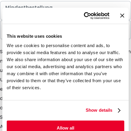
Mindestbestellung
100 Einheiten
In Paketen verkauft
100 Einheiten
This website uses cookies
We use cookies to personalise content and ads, to
Sind Sie auf der Suche nach extra stabilen Umschlägen
provide social media features and to analyse our traffic.
We also share information about your use of our site with
mit einer besonderen matten Ausstrahlung, dann sind
our social media, advertising and analytics partners who
unsere Silkbags überaus geeignet. Diese matten
may combine it with other information that you’ve
Umschläge geben Ihrer Aussendung einen
provided to them or that they’ve collected from your use
of their services.
einzigartigen Charakter. Dieser wird noch verstärkt
durch die Verwendung der Neu im Sortiment
aufgenommen Farben wie z. B. silber und koblat blau.
Show details
Silkbags sind stabile Umschläge mit einer matten
Ausstrahlung. Sie sind dadurch sehr geeignet einer
Allow all