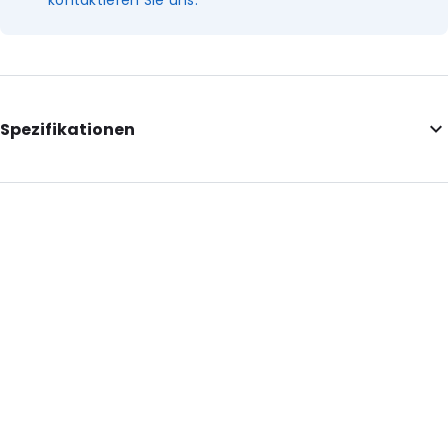
kontaktieren Sie uns.
Spezifikationen
Internal Length: 165
Internal Width: 224
Internal Height: 224
External Length: 165
External Width: 240
Primary Colour: Silber
Transparency: Undurchsichtig
Material: MATTBOPP/VMPET/LDPE
Thickness: 102 µm