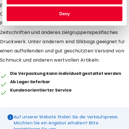
promotionellen Aussendung einen besonderen
Charakter zu verleihen z. B. Mailings für kosmetische
Deny
Produkte, versenden von Probeexemplaren spezieller
Zeitschriften und anderes zielgruppenspezifisches
Druckwerk. Unter anderem sind Silkbags geeignet für
einen auffallenden und gut geschützten Versand von
Schmuck und anderen wertvollen Artikeln.
Die Verpackung kann individuell gestaltet werden
Ab Lager lieferbar
Kundenorientierter Service
Auf unserer Website finden Sie die Verkaufspreise.
Möchten Sie ein Angebot erhalten? Bitte