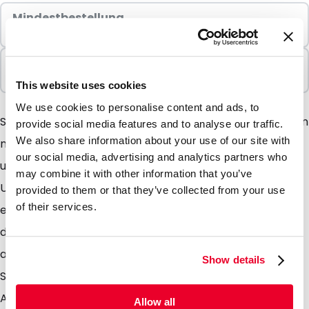
Mindestbestellung
100 Einheiten
In Paketen verkauft
100 Einheiten
This website uses cookies
We use cookies to personalise content and ads, to
Sind Sie auf der Suche nach extra stabilen Umschlägen
provide social media features and to analyse our traffic.
We also share information about your use of our site with
mit einer besonderen matten Ausstrahlung, dann sind
our social media, advertising and analytics partners who
unsere Silkbags überaus geeignet. Diese matten
may combine it with other information that you’ve
Umschläge geben Ihrer Aussendung einen
provided to them or that they’ve collected from your use
of their services.
einzigartigen Charakter. Dieser wird noch verstärkt
durch die Verwendung der Neu im Sortiment
aufgenommen Farben wie z. B. silber und koblat blau.
Show details
Silkbags sind stabile Umschläge mit einer matten
Ausstrahlung. Sie sind dadurch sehr geeignet einer
Allow all