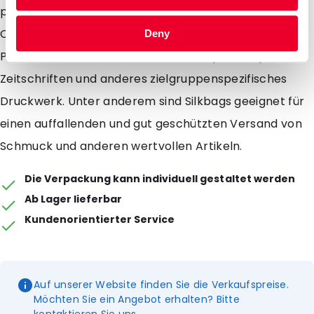
promotionellen Aussendung einen besonderen
Charakter zu verleihen z. B. Mailings für kosmetische
Deny
Produkte, versenden von Probeexemplaren spezieller
Zeitschriften und anderes zielgruppenspezifisches
Druckwerk. Unter anderem sind Silkbags geeignet für
einen auffallenden und gut geschützten Versand von
Schmuck und anderen wertvollen Artikeln.
Die Verpackung kann individuell gestaltet werden
Ab Lager lieferbar
Kundenorientierter Service
Auf unserer Website finden Sie die Verkaufspreise.
Möchten Sie ein Angebot erhalten? Bitte