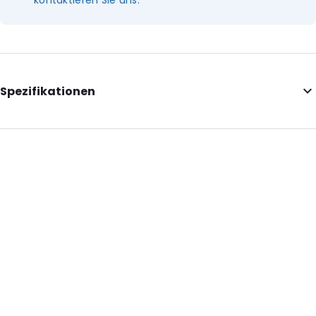
kontaktieren Sie uns.
Spezifikationen
Internal Length: 220
Internal Width: 108
Internal Height: 108
External Length: 220
External Width: 124
Primary Colour: Hellblau
Transparency: Undurchsichtig
Material: MATTBOPP/VMPET/LDPE
Thickness: 102 µm