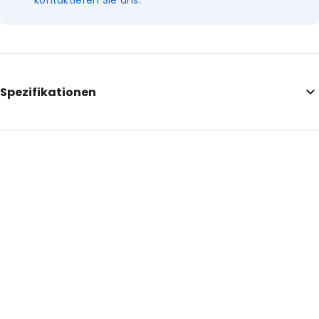
kontaktieren Sie uns.
Spezifikationen
Additional information: Weiße Endklemmen, Öffnung an der
kurzen Seite
Internal Length: 280
Internal Width: 200
Internal Height: 200
External Length: 280
External Width: 200
Primary Colour: Transluzent
Transparency: Vollständig transparent