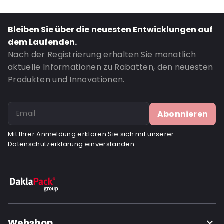
Material: Polyethylen
Thickness: 75 µm
Bleiben Sie über die neuesten Entwicklungen auf
Closures: Wiederverschließbarer Reißverschluss
dem Laufenden.
Bestell-ID: 22111
Nach der Registrierung erhalten Sie monatlich
aktuelle Informationen zu Rabatten, den neuesten
Produkten und Innovationen.
Abonnieren
Mit Ihrer Anmeldung erklären Sie sich mit unserer
Datenschutzerklärung
einverstanden.
Webshop