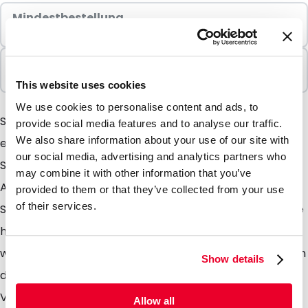
Mindestbestellung
100 Einheiten
In Paketen verkauft
100 Einheiten
This website uses cookies
We use cookies to personalise content and ads, to
Slidergrip Verpackungen sind auffällig durch ihren
provide social media features and to analyse our traffic.
We also share information about your use of our site with
einfachen und praktischen Schiebeverschluss.
our social media, advertising and analytics partners who
Standard ist die transparente Ausführung mit der
may combine it with other information that you’ve
Auswahl Öffnung an der langen oder an der kurzen
provided to them or that they’ve collected from your use
of their services.
Seite des Beutels. Auf Anfrage ist es möglich auch eine
halbtransparente oder eine bedruckte Ausführung zu
wählen die mit Ihrem Corporate Design oder in Farben
Show details
die zu Ihrem Entwurf passen versehen sind. Slidergrip
Verpackungen sind besonders geeignet zum Versand
Allow all