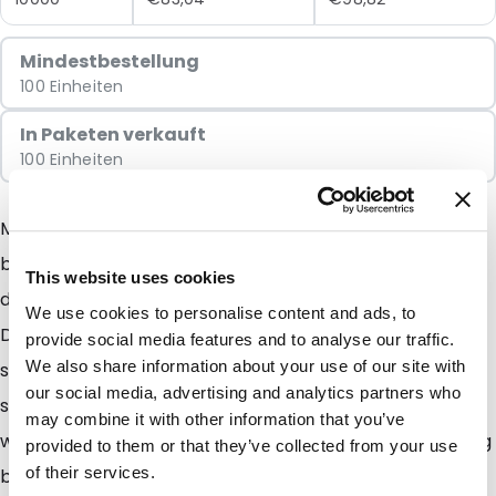
Mindestbestellung
100 Einheiten
In Paketen verkauft
100 Einheiten
Mit dem Snazzybag erzielen Sie immer das denkbar
beste Ergebnis. Diese auffällige Verpackung sorgt
This website uses cookies
dafür, dass Ihre Sendung immer zuerst geöffnet wird.
We use cookies to personalise content and ads, to
Der Inhalt der Verpackung erhält eine sympathische,
provide social media features and to analyse our traffic.
We also share information about your use of our site with
spannende und attraktive Ausstrahlung. Und das wirkt
our social media, advertising and analytics partners who
sich natürlich positiv auf die Resonanz aus! Erst recht,
may combine it with other information that you’ve
wenn Sie die Mailbags auch noch ein- oder mehrfarbig
provided to them or that they’ve collected from your use
of their services.
bedrucken lassen. Die Möglichkeit einer einfarbigen