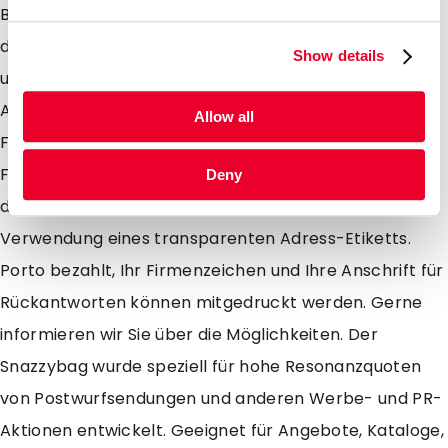
Bedruckung ist bereit ab 500 Stück möglich. Neu ist
das Format Notarumschlag (DIN A4 Längs gefaltet)
Show details
und zusammen mit den bestehenden Formaten DIN
A4, DIN A5, DIN A6 und den rechteckigen und kleinen
Allow all
Formaten findet sich also immer ein geeignetes
Format. Sie können die resonanzerhöhende Wirkung
Deny
der Mailbags zusätzlich noch verstärken durch
Verwendung eines transparenten Adress-Etiketts.
Porto bezahlt, Ihr Firmenzeichen und Ihre Anschrift für
Rückantworten können mitgedruckt werden. Gerne
informieren wir Sie über die Möglichkeiten. Der
Snazzybag wurde speziell für hohe Resonanzquoten
von Postwurfsendungen und anderen Werbe- und PR-
Aktionen entwickelt. Geeignet für Angebote, Kataloge,