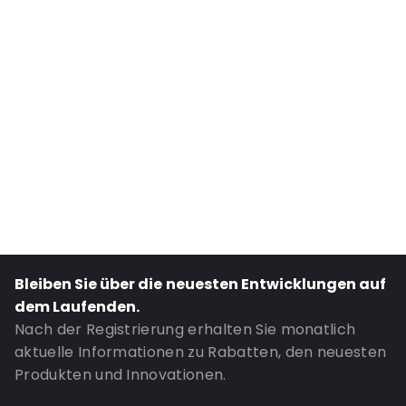
Internal Width: 220
Internal Height: 220
External Length: 220
External Width: 236
Primary Colour: Gold
Transparency: Halbtransparent
Material: Metallisiertes Polyethylen
Thickness: 76 µm
Closures: Abziehen und verschließen
Bestell-ID: 410326
Bleiben Sie über die neuesten Entwicklungen auf
dem Laufenden.
Nach der Registrierung erhalten Sie monatlich
aktuelle Informationen zu Rabatten, den neuesten
Produkten und Innovationen.