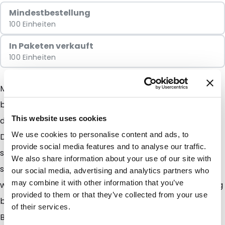
Mindestbestellung
100 Einheiten
In Paketen verkauft
100 Einheiten
Mit dem Snazzybag erzielen Sie immer das denkbar
beste Ergebnis. Diese auffällige Verpackung sorgt
This website uses cookies
dafür, dass Ihre Sendung immer zuerst geöffnet wird.
We use cookies to personalise content and ads, to
Der Inhalt der Verpackung erhält eine sympathische,
provide social media features and to analyse our traffic.
spannende und attraktive Ausstrahlung. Und das wirkt
We also share information about your use of our site with
sich natürlich positiv auf die Resonanz aus! Erst recht,
our social media, advertising and analytics partners who
may combine it with other information that you’ve
wenn Sie die Mailbags auch noch ein- oder mehrfarbig
provided to them or that they’ve collected from your use
bedrucken lassen. Die Möglichkeit einer einfarbigen
of their services.
Bedruckung ist bereit ab 500 Stück möglich. Neu ist