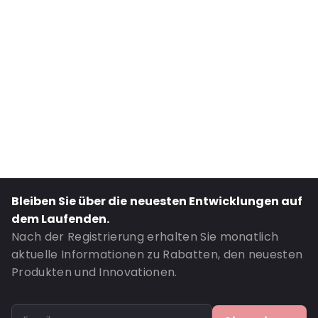
Internal Height: 60
External Length: 80
External Width: 76
Primary Colour: Silber
Transparency: Undurchsichtig
Material: Metallisiertes Polyethylen
Thickness: 76 µm
Closures: Abziehen und verschließen
Bestell-ID: 410015
Bleiben Sie über die neuesten Entwicklungen auf
dem Laufenden.
Nach der Registrierung erhalten Sie monatlich
aktuelle Informationen zu Rabatten, den neuesten
Produkten und Innovationen.