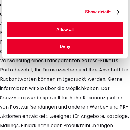
das Format Notarumschlag (DIN A4 Längs gefaltet)
Show details
und zusammen mit den bestehenden Formaten DIN
A4, DIN A5, DIN A6 und den rechteckigen und kleinen
Allow all
Formaten findet sich also immer ein geeignetes
Format. Sie können die resonanzerhöhende Wirkung
Deny
der Mailbags zusätzlich noch verstärken durch
Verwendung eines transparenten Adress-Etiketts.
Porto bezahlt, Ihr Firmenzeichen und Ihre Anschrift für
Rückantworten können mitgedruckt werden. Gerne
informieren wir Sie über die Möglichkeiten. Der
Snazzybag wurde speziell für hohe Resonanzquoten
von Postwurfsendungen und anderen Werbe- und PR-
Aktionen entwickelt. Geeignet für Angebote, Kataloge,
Mailings, Einladungen oder Produkteinführungen.