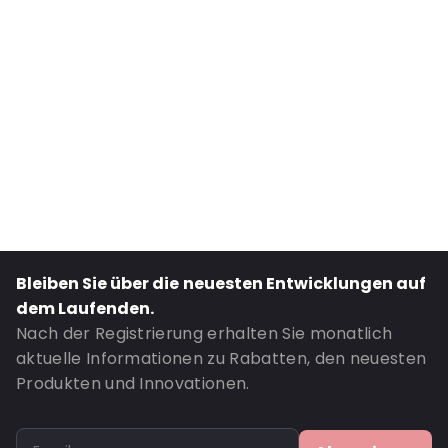
Internal Height: 80
External Length: 120
External Width: 96
Primary Colour: Silber
Transparency: Undurchsichtig
Material: Metallisiertes Polyethylen
Thickness: 76 µm
Closures: Abziehen und verschließen
Bestell-ID: 410215
Bleiben Sie über die neuesten Entwicklungen auf
dem Laufenden.
Nach der Registrierung erhalten Sie monatlich
aktuelle Informationen zu Rabatten, den neuesten
Produkten und Innovationen.