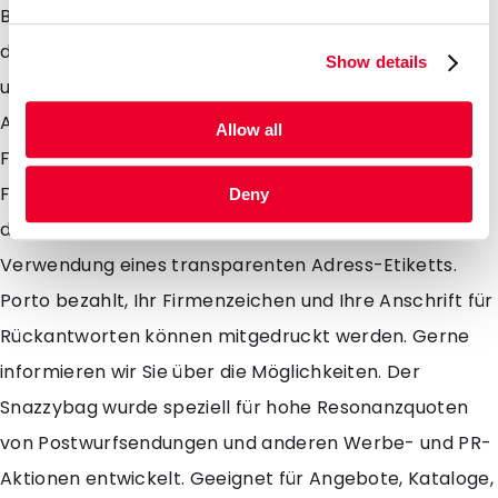
Bedruckung ist bereit ab 500 Stück möglich. Neu ist
das Format Notarumschlag (DIN A4 Längs gefaltet)
Show details
und zusammen mit den bestehenden Formaten DIN
A4, DIN A5, DIN A6 und den rechteckigen und kleinen
Allow all
Formaten findet sich also immer ein geeignetes
Format. Sie können die resonanzerhöhende Wirkung
Deny
der Mailbags zusätzlich noch verstärken durch
Verwendung eines transparenten Adress-Etiketts.
Porto bezahlt, Ihr Firmenzeichen und Ihre Anschrift für
Rückantworten können mitgedruckt werden. Gerne
informieren wir Sie über die Möglichkeiten. Der
Snazzybag wurde speziell für hohe Resonanzquoten
von Postwurfsendungen und anderen Werbe- und PR-
Aktionen entwickelt. Geeignet für Angebote, Kataloge,