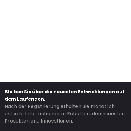
Internal Width: 450
Internal Height: 450
External Length: 310
External Width: 466
Primary Colour: Silber
Transparency: Halbtransparent
Material: Metallisiertes Polyethylen
Thickness: 76 µm
Closures: Abziehen und verschließen
Bestell-ID: 410320
Bleiben Sie über die neuesten Entwicklungen auf
dem Laufenden.
Nach der Registrierung erhalten Sie monatlich
aktuelle Informationen zu Rabatten, den neuesten
Produkten und Innovationen.