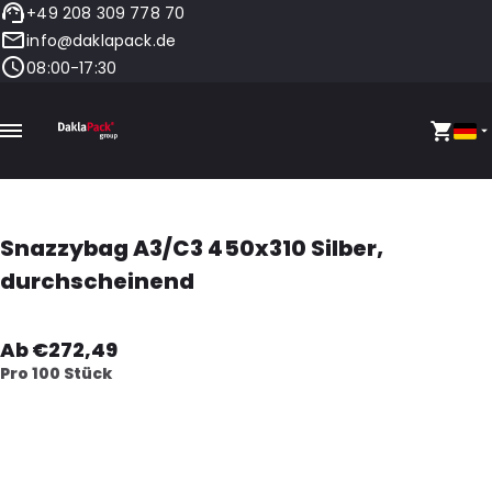
+49 208 309 778 70
info@daklapack.de
08:00-17:30
Snazzybag A3/C3 450x310 Silber,
durchscheinend
Ab €272,49
Pro 100 Stück