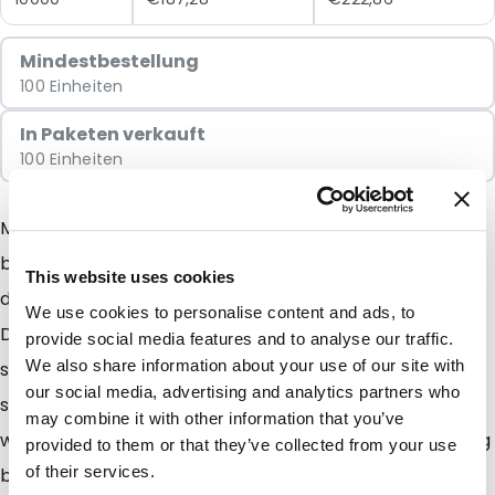
Mindestbestellung
100 Einheiten
In Paketen verkauft
100 Einheiten
Mit dem Snazzybag erzielen Sie immer das denkbar
beste Ergebnis. Diese auffällige Verpackung sorgt
This website uses cookies
dafür, dass Ihre Sendung immer zuerst geöffnet wird.
We use cookies to personalise content and ads, to
Der Inhalt der Verpackung erhält eine sympathische,
provide social media features and to analyse our traffic.
We also share information about your use of our site with
spannende und attraktive Ausstrahlung. Und das wirkt
our social media, advertising and analytics partners who
sich natürlich positiv auf die Resonanz aus! Erst recht,
may combine it with other information that you’ve
wenn Sie die Mailbags auch noch ein- oder mehrfarbig
provided to them or that they’ve collected from your use
of their services.
bedrucken lassen. Die Möglichkeit einer einfarbigen