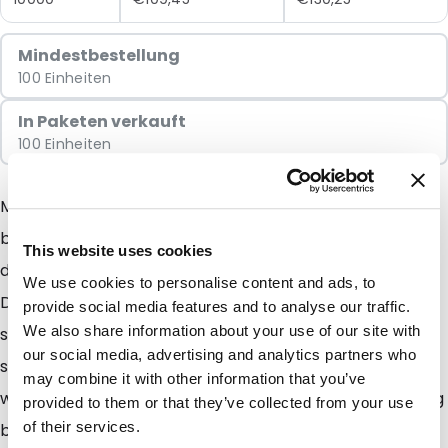
Mindestbestellung
100 Einheiten
In Paketen verkauft
100 Einheiten
Mit dem Snazzybag erzielen Sie immer das denkbar
beste Ergebnis. Diese auffällige Verpackung sorgt
This website uses cookies
dafür, dass Ihre Sendung immer zuerst geöffnet wird.
We use cookies to personalise content and ads, to
Der Inhalt der Verpackung erhält eine sympathische,
provide social media features and to analyse our traffic.
We also share information about your use of our site with
spannende und attraktive Ausstrahlung. Und das wirkt
our social media, advertising and analytics partners who
sich natürlich positiv auf die Resonanz aus! Erst recht,
may combine it with other information that you’ve
wenn Sie die Mailbags auch noch ein- oder mehrfarbig
provided to them or that they’ve collected from your use
of their services.
bedrucken lassen. Die Möglichkeit einer einfarbigen