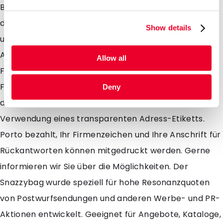
Bedruckung ist bereit ab 500 Stück möglich. Neu ist
das Format Notarumschlag (DIN A4 Längs gefaltet)
Show details
und zusammen mit den bestehenden Formaten DIN
A4, DIN A5, DIN A6 und den rechteckigen und kleinen
Allow all
Formaten findet sich also immer ein geeignetes
Format. Sie können die resonanzerhöhende Wirkung
Deny
der Mailbags zusätzlich noch verstärken durch
Verwendung eines transparenten Adress-Etiketts.
Porto bezahlt, Ihr Firmenzeichen und Ihre Anschrift für
Rückantworten können mitgedruckt werden. Gerne
informieren wir Sie über die Möglichkeiten. Der
Snazzybag wurde speziell für hohe Resonanzquoten
von Postwurfsendungen und anderen Werbe- und PR-
Aktionen entwickelt. Geeignet für Angebote, Kataloge,