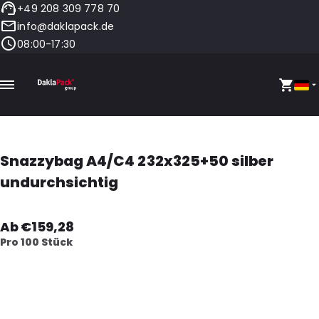
+49 208 309 778 70
info@daklapack.de
08:00-17:30
Snazzybag A4/C4 232x325+50 silber
undurchsichtig
Ab €159,28
Pro 100 Stück