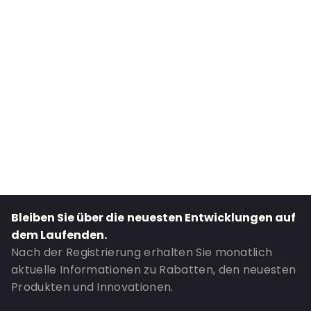
Internal Width: 232
Internal Height: 232
External Length: 325
External Width: 232
Primary Colour: Silber
Transparency: Undurchsichtig
Material: Metallisiertes Polyethylen
Thickness: 76 µm
Closures: Abziehen und verschließen
Bestell-ID: 410105
Bleiben Sie über die neuesten Entwicklungen auf
dem Laufenden.
Nach der Registrierung erhalten Sie monatlich
aktuelle Informationen zu Rabatten, den neuesten
Produkten und Innovationen.