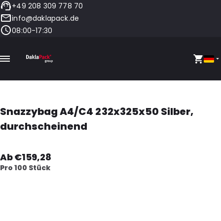
+49 208 309 778 70
info@daklapack.de
08:00-17:30
Snazzybag A4/C4 232x325x50 Silber,
durchscheinend
Ab €159,28
Pro 100 Stück