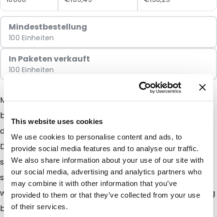
Mindestbestellung
100 Einheiten
In Paketen verkauft
100 Einheiten
Mit dem Snazzybag erzielen Sie immer das denkbar
beste Ergebnis. Diese auffällige Verpackung sorgt
This website uses cookies
dafür, dass Ihre Sendung immer zuerst geöffnet wird.
We use cookies to personalise content and ads, to
Der Inhalt der Verpackung erhält eine sympathische,
provide social media features and to analyse our traffic.
We also share information about your use of our site with
spannende und attraktive Ausstrahlung. Und das wirkt
our social media, advertising and analytics partners who
sich natürlich positiv auf die Resonanz aus! Erst recht,
may combine it with other information that you’ve
wenn Sie die Mailbags auch noch ein- oder mehrfarbig
provided to them or that they’ve collected from your use
of their services.
bedrucken lassen. Die Möglichkeit einer einfarbigen