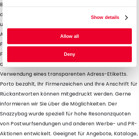
Bedruckung ist bereit ab 500 Stück möglich. Neu ist
das Format Notarumschlag (DIN A4 Längs gefaltet)
Show details
und zusammen mit den bestehenden Formaten DIN
A4, DIN A5, DIN A6 und den rechteckigen und kleinen
Allow all
Formaten findet sich also immer ein geeignetes
Format. Sie können die resonanzerhöhende Wirkung
Deny
der Mailbags zusätzlich noch verstärken durch
Verwendung eines transparenten Adress-Etiketts.
Porto bezahlt, Ihr Firmenzeichen und Ihre Anschrift für
Rückantworten können mitgedruckt werden. Gerne
informieren wir Sie über die Möglichkeiten. Der
Snazzybag wurde speziell für hohe Resonanzquoten
von Postwurfsendungen und anderen Werbe- und PR-
Aktionen entwickelt. Geeignet für Angebote, Kataloge,