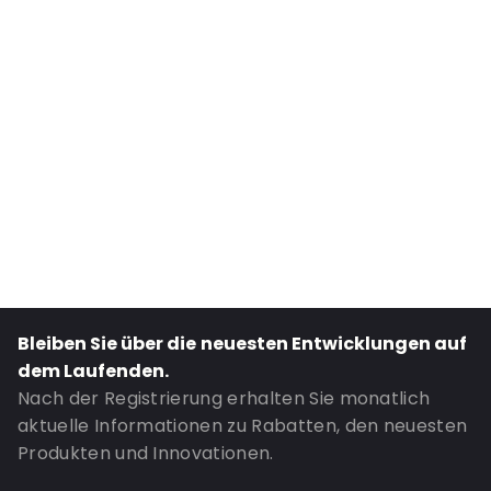
Internal Width: 232
Internal Height: 232
External Length: 325
External Width: 232
Primary Colour: Silber
Transparency: Halbtransparent
Material: Metallisiertes Polyethylen
Thickness: 76 µm
Closures: Abziehen und verschließen
Bestell-ID: 410305
Bleiben Sie über die neuesten Entwicklungen auf
dem Laufenden.
Nach der Registrierung erhalten Sie monatlich
aktuelle Informationen zu Rabatten, den neuesten
Produkten und Innovationen.