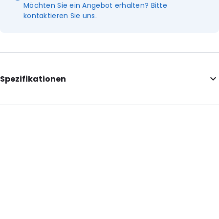
Möchten Sie ein Angebot erhalten? Bitte
kontaktieren Sie uns.
Spezifikationen
Internal Length: 235
Internal Width: 325
Internal Height: 325
External Length: 235
External Width: 341
Primary Colour: Rosa
Transparency: Undurchsichtig
Material: Luftpolsterfolie