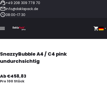
+49 208 309 778 70
info@daklapack.de
08:00-17:30
SnazzyBubble A4 / C4 pink
undurchsichtig
Ab €458,83
Pro 100 Stück