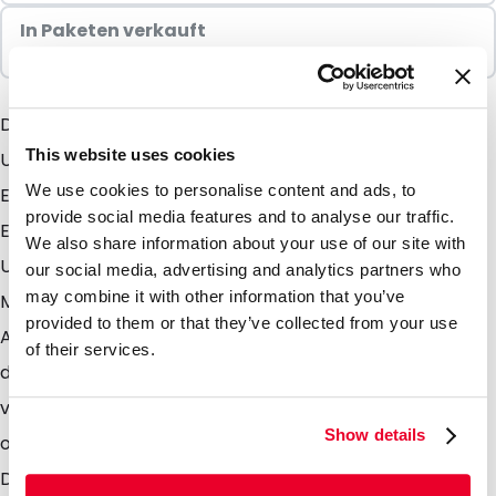
In Paketen verkauft
100 Einheiten
Der Snazzybag Bubble (schicker Luftpolster-
This website uses cookies
Umschlag) kombiniert alle fantastischen
We use cookies to personalise content and ads, to
Eigenschaften des Snazzybag mit den praktischen
provide social media features and to analyse our traffic.
Eigenschaften des bekannten Luftpolster-
We also share information about your use of our site with
Umschlägen. sie können sowohl den Inhalt Ihres
our social media, advertising and analytics partners who
may combine it with other information that you’ve
Mailings schützen als auch die höchstmögliche
provided to them or that they’ve collected from your use
Aufmerksamkeit bei den Empfängern erwecken Und
of their services.
das erhöht die Resonanz! Um diesen Effekt noch zu
verstärken, können Sie den Snazzybag Bubble in einer
Show details
oder in mehreren Farben von uns bedrucken lassen.
Dies ist schon ab einer Stückzahl von 500 Stück