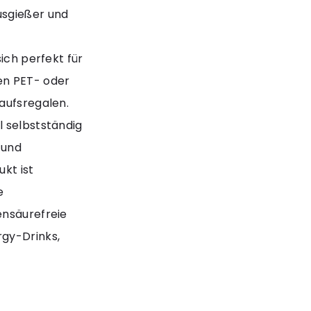
usgießer und
ich perfekt für
en PET- oder
aufsregalen.
l selbstständig
 und
kt ist
e
ensäurefreie
rgy-Drinks,