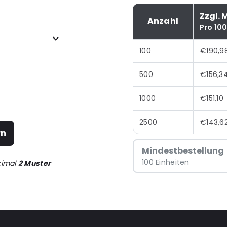
Zzgl. 
Anzahl
Pro 10
100
€190,9
500
€156,3
1000
€151,10
2500
€143,6
rn
Mindestbestellung
100 Einheiten
ximal
2 Muster