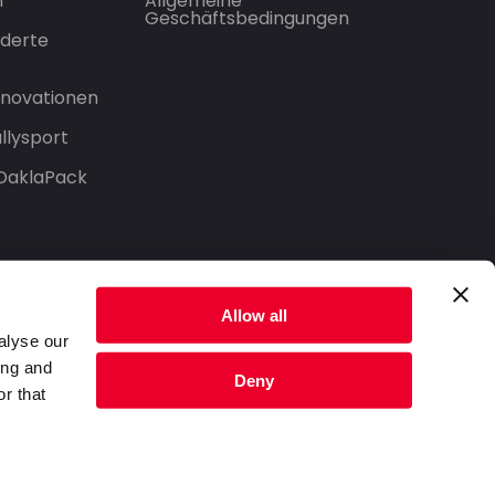
n
Allgemeine
Geschäftsbedingungen
derte
Innovationen
llysport
 DaklaPack
Allow all
alyse our
ing and
Deny
r that
Datenschutzerklärung
Nutzungsbedingungen