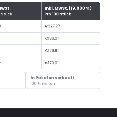
MwSt.
Inkl. MwSt. (19,000 %)
0 Stück
Pro 100 Stück
8
€227,27
4
€186,04
€179,81
2
€170,91
In Paketen verkauft
100 Einheiten