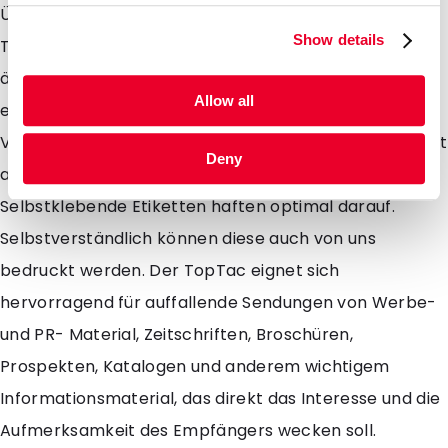
Überdies sparen Sie erhebliche Portokosten, weil der
Show details
TopTac leichtgewichtig ist, wobei die Hüllen dennoch
äusserst strapazierfähig sind und zugleich auch über
Allow all
einen einfach und schnell zu handhabenden
Verschluss verfügen. Zudem ist der empfindliche Inhalt
Deny
ausgezeichnet gegen Feuchtigkeit geschützt.
Selbstklebende Etiketten haften optimal darauf.
Selbstverständlich können diese auch von uns
bedruckt werden. Der TopTac eignet sich
hervorragend für auffallende Sendungen von Werbe-
und PR- Material, Zeitschriften, Broschüren,
Prospekten, Katalogen und anderem wichtigem
Informationsmaterial, das direkt das Interesse und die
Aufmerksamkeit des Empfängers wecken soll.