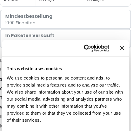
Mindestbestellung
1000 Einheiten
In Paketen verkauft
1000 Einheiten
Der TopTac ist ein sehr leichter und durchsichtiger
This website uses cookies
Umschlag in Form einer Hülle, dessen Inhalt Sie in all
We use cookies to personalise content and ads, to
seiner Pracht vorzeigen können! TopTac ist weit mehr
provide social media features and to analyse our traffic.
als nur eine Hülle, die nur dem Schutz des Inhalts dient.
We also share information about your use of our site with
TopTac sorgt dafür, dass Ihre Mitteilung mit Sicherheit
our social media, advertising and analytics partners who
may combine it with other information that you’ve
wahrgenommen und gelesen wird. TopTac schenkt
provided to them or that they’ve collected from your use
Ihrer Mailing buchstäblich Extra-Glanz und macht Ihr
of their services.
Mailing transparent im doppelten Sinne des Wortes!