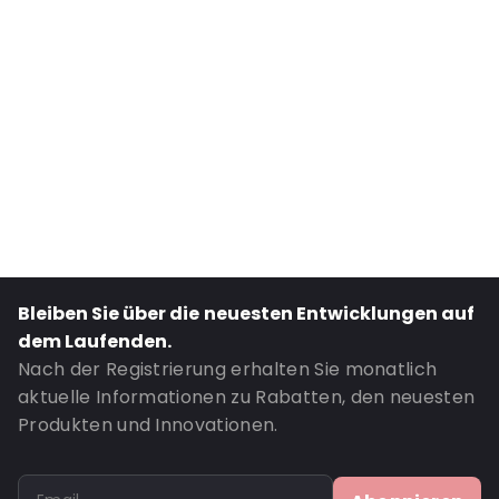
Internal Width: 225
External Length: 310
External Width: 225
Primary Colour: Transluzent
Transparency: Vollständig transparent
Material: Polyethylen
Thickness: 70 µm
Closures: Abziehen und verschließen
Bestell-ID: 2225
Bleiben Sie über die neuesten Entwicklungen auf
dem Laufenden.
Nach der Registrierung erhalten Sie monatlich
aktuelle Informationen zu Rabatten, den neuesten
Produkten und Innovationen.