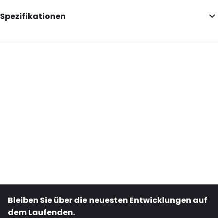
Spezifikationen
Additional information: Selbstklebend, Öffnung an der kurzen
Seite
Internal Length: 150
Internal Width: 110
External Length: 150
External Width: 110
Primary Colour: Transluzent
Transparency: Vollständig transparent
Material: PVC
Thickness: 100 µm / 140 µm
Bestell-ID: 511
Bleiben Sie über die neuesten Entwicklungen auf
dem Laufenden.