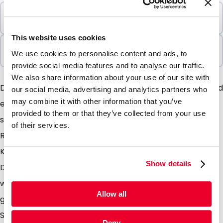
Mindestbestellung
100 Einheiten
This website uses cookies
In Paketen verkauft
We use cookies to personalise content and ads, to
100 Einheiten
provide social media features and to analyse our traffic.
We also share information about your use of our site with
Die selbstklebenden Transcase Etuis und Dreiecke sind
our social media, advertising and analytics partners who
may combine it with other information that you’ve
echte Hingucker die man nicht übersehen kann. Sie
provided to them or that they’ve collected from your use
sind aus transparenten PVC gefertigt. An der
of their services.
Rückseite der Etuis und Dreiecke befindet sich eine
Klebefläche die durch einen Schutzfilm abgedeckt ist.
Show details
Dieser Schutzfilm ist einfach und schnell zu entfernen
wodurch Sie den Transcase direkt auf jeden
Allow all
gewünschten Untergrund aufbringen können. Denken
Sie dabei an einen Untergrund so als Karton,
Deny