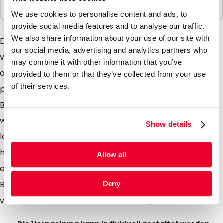
1 Einheiten
We use cookies to personalise content and ads, to
provide social media features and to analyse our traffic.
We also share information about your use of our site with
Die Transportkoffer sind essentiell für den Transport
our social media, advertising and analytics partners who
von biologischen Stoffen. Die herausstechenden
may combine it with other information that you’ve
orangenen Spritzen oder Transportkoffer sind
provided to them or that they’ve collected from your use
of their services.
praktisch im täglichen Gebrauch. Durch die geringe
Breite lassen sich die Koffer super am Körper tragen
wodruch diese beim Tragen den Gebraucher nicht
Show details
lästig werden. Die Koffer sind einfach zu reinigen und
haben einen trockenenTeil welcher getrennt
Allow all
erreichbar ist und gesondert vom grossen Teil ist. Der
Boden der Koffer ist mit einem verstärktem Boden
Deny
versehen und bleibt darbei leicht stapelbar.