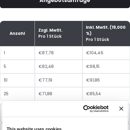
Angebotsanfrage
Inkl. MwSt. (19,000
Zzgl. MwSt.
Anzahl
%)
Pro 1 Stück
Pro 1 Stück
1
€87,78
€104,46
5
€82,48
€98,15
10
€77,19
€91,86
25
€71,88
€85,54
Mindestbestellung
1 Einheiten
In Paketen verkauft
This website uses cookies