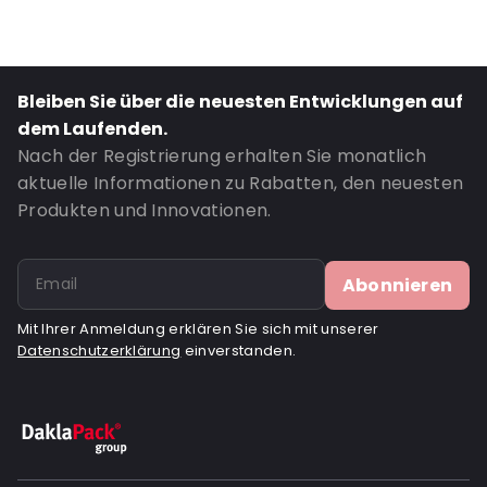
P650: Ja
UN3373: Ja
Air Transport: Ja
Bleiben Sie über die neuesten Entwicklungen auf
Road Transport: Ja
dem Laufenden.
UN2814: Ja
Nach der Registrierung erhalten Sie monatlich
Bestell-ID: 520175
aktuelle Informationen zu Rabatten, den neuesten
Produkten und Innovationen.
Abonnieren
Mit Ihrer Anmeldung erklären Sie sich mit unserer
Datenschutzerklärung
einverstanden.