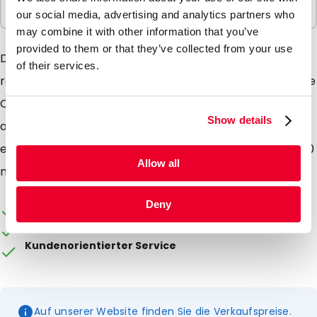
1 Einheiten
our social media, advertising and analytics partners who
may combine it with other information that you’ve
provided to them or that they’ve collected from your use
Die Transportcontainer sind hergestellt aus sehr
of their services.
robustem Polypropylene und sind Flüssigkeitsdicht. Die
Container werden mit Schockabsorber und 4
Show details
absorbierenden Beutelchen geliefert. Der Inhalt
eignet sich für 4 Röhrchen von 10 ml und 4 Swabs (800
Allow all
ml Version)
Die Verpackung kann individuell gestaltet werden
Deny
Ab Lager lieferbar
Kundenorientierter Service
Auf unserer Website finden Sie die Verkaufspreise.