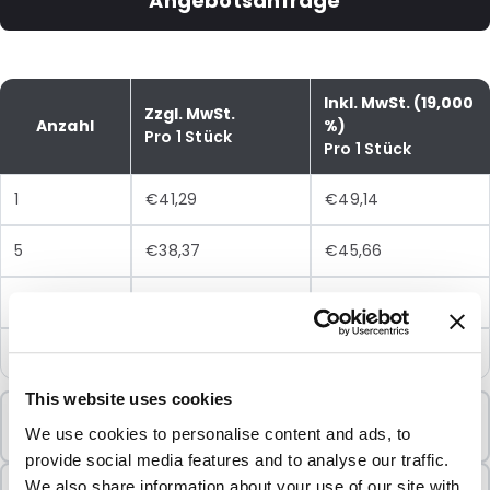
Angebotsanfrage
Inkl. MwSt. (19,000
Zzgl. MwSt.
Anzahl
%)
Pro 1 Stück
Pro 1 Stück
1
€41,29
€49,14
5
€38,37
€45,66
10
€32,54
€38,72
25
€28,28
€33,65
This website uses cookies
Mindestbestellung
We use cookies to personalise content and ads, to
1 Einheiten
provide social media features and to analyse our traffic.
In Paketen verkauft
We also share information about your use of our site with