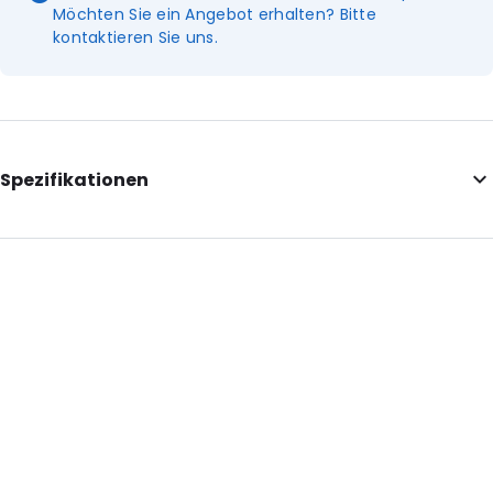
Möchten Sie ein Angebot erhalten? Bitte
kontaktieren Sie uns.
Spezifikationen
Additional information: Dieser Artikel wird ohne Schläuche
geliefert.
External Length: 195
Diameter: 87
Primary Colour: Grün
Transparency: Undurchsichtig
Content in ml: 800
P620: Ja