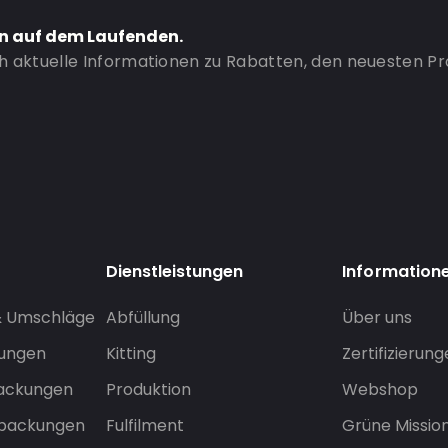
en auf dem Laufenden.
ch aktuelle Informationen zu Rabatten, den neuesten P
Dienstleistungen
Information
& Umschläge
Abfüllung
Über uns
sungen
Kitting
Zertifizierun
packungen
Produktion
Webshop
rpackungen
Fulfilment
Grüne Missio