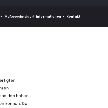
Maßgeschneidert
Informationen
Kontakt
ertigten
nzen,
end den hohen
en können. Sie