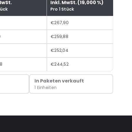
MwSt.
Inkl. MwSt. (19,000 %)
tück
Pro 1 Stück
€267,90
9
€259,88
€252,04
8
€244,52
In Paketen verkauft
1 Einheiten