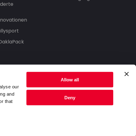
derte
Innovationen
llysport
 DaklaPack
Allow all
alyse our
ing and
Deny
r that
Datenschutzerklärung
Nutzungsbedingungen