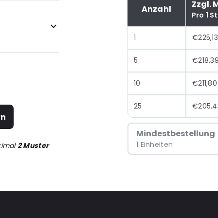
Zzgl. 
Anzahl
Pro 1 S
1
€225,13
5
€218,3
10
€211,80
25
€205,4
rn
Mindestbestellung
1 Einheiten
ximal
2 Muster