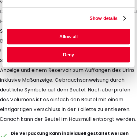
von Profis für Sie entwickelt. Der Einweg-Urin-
Durchflussmesser ist einfach, hygienisch und sauber zu
Show details
Hause zu verwenden. Der YourinFlow
Strömungsmesser ist sehr geeignet für die
Allow all
Bestimmung des maximalen Harnflusses und das
Urinvolumen bei kleinen Harnwegserkrankungen. Das
Deny
Set besteht aus 3 Einwegbeuteln, versehen mit einer
Anzeige und einem Reservoir zum Auffangen des Urins
inklusive Maßanzeige. Gebrauchsanweisung durch
deutliche Symbole auf dem Beutel. Nach überprüfen
des Volumens ist es einfach den Beutel mit einem
einzigartigen Verschluss in der Toilette zu entleeren.
Danach kann der Beutel im Hausmüll entsorgt werden.
Die Verpackung kann individuell gestaltet werden