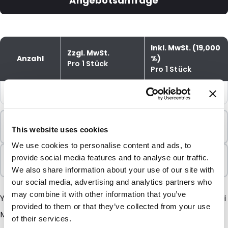
Angebotsanfrage
Inkl. MwSt. (19,000
Zzgl. MwSt.
Anzahl
%)
Pro 1 Stück
Pro 1 Stück
1
€20,27
€24,12
Mindestbestellung
This website uses cookies
1 Einheiten
We use cookies to personalise content and ads, to
In Paketen verkauft
provide social media features and to analyse our traffic.
1 Einheiten
We also share information about your use of our site with
our social media, advertising and analytics partners who
may combine it with other information that you’ve
YourinFlow Selbsttest - Probleme beim Harnlassen bei
provided to them or that they’ve collected from your use
Männern YourinFlow ist ein sehr innovatives Produkt
of their services.