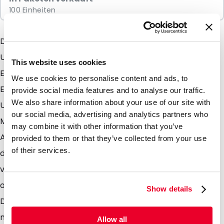
100 Einheiten
Der Snazzybag Bubble (schicker Luftpolster-
Umschlag) kombiniert alle fantastischen
This website uses cookies
Eigenschaften des Snazzybag mit den praktischen
We use cookies to personalise content and ads, to
Eigenschaften des bekannten Luftpolster-
provide social media features and to analyse our traffic.
We also share information about your use of our site with
Umschlägen. sie können sowohl den Inhalt Ihres
our social media, advertising and analytics partners who
Mailings schützen als auch die höchstmögliche
may combine it with other information that you’ve
Aufmerksamkeit bei den Empfängern erwecken Und
provided to them or that they’ve collected from your use
of their services.
das erhöht die Resonanz! Um diesen Effekt noch zu
verstärken, können Sie den Snazzybag Bubble in einer
oder in mehreren Farben von uns bedrucken lassen.
Show details
Dies ist schon ab einer Stückzahl von 500 Stück
möglich. Gerne beraten wir Sie über die diversen
Allow all