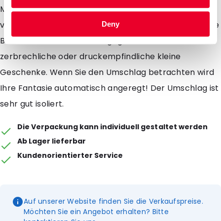
Möglichkeiten. Mit dem Snazzybag Bubble-Umschlag
verschicken Sie sicher und zugleich in auffälliger Weise
Deny
Bücher, Keramik, CDs, Glasgegenstände oder andere
zerbrechliche oder druckempfindliche kleine
Geschenke. Wenn Sie den Umschlag betrachten wird
Ihre Fantasie automatisch angeregt! Der Umschlag ist
sehr gut isoliert.
Die Verpackung kann individuell gestaltet werden
Ab Lager lieferbar
Kundenorientierter Service
Auf unserer Website finden Sie die Verkaufspreise.
Möchten Sie ein Angebot erhalten? Bitte