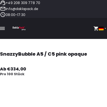
+49 208 309 778 70
info@daklapack.de
08:00-17:30
SnazzyBubble A5 / C5 pink opaque
Ab €334,00
Pro 100 Stück